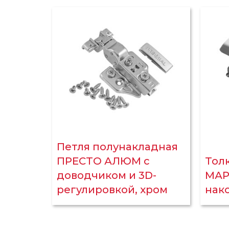
Петля полунакладная
ПРЕСТО АЛЮМ с
Тол
доводчиком и 3D-
МАР
регулировкой, хром
нак