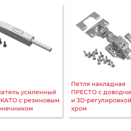
Петля накладная
катель усиленный
ПРЕСТО с доводч
КАТО с резиновым
и 3D-регулировкой
онечником
хром