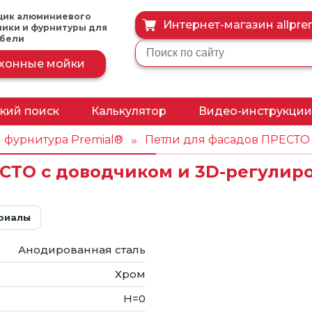
щик алюминиевого
Интернет-магазин allprem
ники и фурнитуры для
ебели
хонные мойки
кий поиск
Калькулятор
Видео-инструкции
филь
Калькулятор расчета
Видео-презентац
 фурнитура Premial®
Петли для фасадов ПРЕСТО
»
профиля
СТО с доводчиком и 3D-регулиро
Видео-инструкци
филь
Формулы
тем
Расчёт вертикальных
риалы
вставок
Анодированная сталь
ый
Хром
Н=0