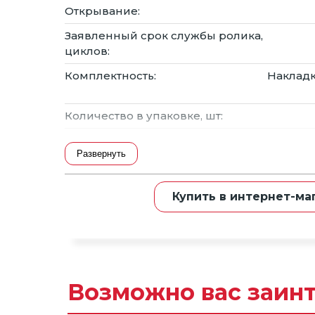
Открывание:
Блог
Алюминиевый про
Заявленный срок службы ролика,
для кухни
циклов:
Кухонный цоколь
Комплектность:
Накладк
Наполнение для
Количество в упаковке, шт:
шкафов и кухонь
Гарантия:
Мебельное освеще
Развернуть
Купить в интернет-ма
Возможно вас заин