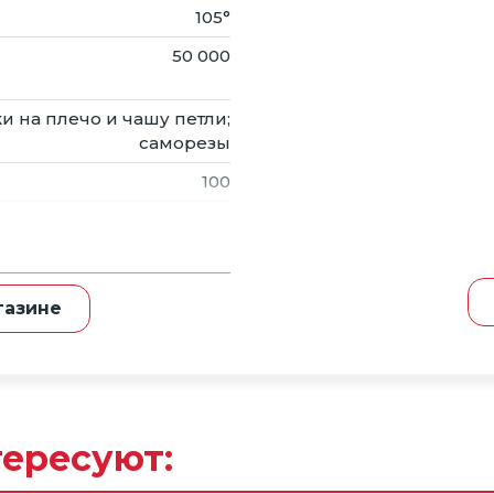
105°
филь
50 000
и на плечо и чашу петли;
саморезы
100
25 лет
ние
газине
тересуют: