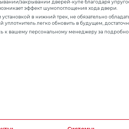
ывании/закрывании дверей-купе благодаря упруго
у возникает эффект шумопоглощения хода двери.
филь
 установкой в нижний трек, не обязательно облада
ой уплотнитель легко обновить в будущем, достаточ
сь к вашему персональному менеджеру за подробно
ние