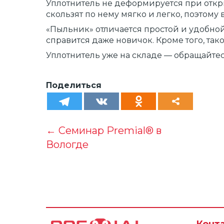
Уплотнитель не деформируется при откр
Блог
скользят по нему мягко и легко, поэтом
Алюминиевый про
«Пыльник» отличается простой и удобной
для кухни
справится даже новичок. Кроме того, так
Кухонный цоколь
Уплотнитель уже на складе — обращайте
Наполнение для
шкафов и кухонь
Поделиться
Мебельное освеще
← Семинар Premial® в
Вологде