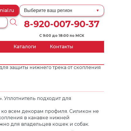
ial.ru
Выберите ваш регион
▼
8-920-007-90-37
С 9:00 до 18:00 по МСК
Каталоги
Контакты
ии
для защиты нижнего трека от скопления
и
 Уплотнитель подходит для
т ко всем декорам профиля. Силикон не
скопления в канавке нижней
жно для владельцев кошек и собак.