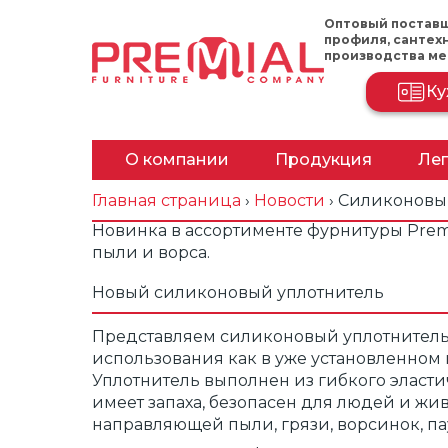
Оптовый постав
профиля, сантех
производства м
Ку
О компании
Продукция
Лег
Миссия компании
Алюминиевый про
Главная страница
›
Новости
›
Силиконовы
для шкафов-купе
Новинка в ассортименте фурнитуры Prem
Партнерам
пыли и ворса.
Алюминиевый про
для подвесных сис
Обучение
Новый силиконовый уплотнитель
Мойки и смесители
Маркетинговая
Представляем силиконовый уплотнитель
поддержка
использования как в уже установленном 
Рамочный фасадн
Уплотнитель выполнен из гибкого эласти
профиль
Вакансии
имеет запаха, безопасен для людей и жи
направляющей пыли, грязи, ворсинок, па
Функциональная
Новости
фурнитура