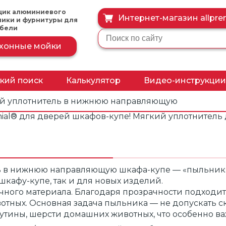
щик алюминиевого
Интернет-магазин allprem
ники и фурнитуры для
ебели
хонные мойки
кий поиск
Калькулятор
Видео-инструкции
филь
Калькулятор расчета
Видео-презентац
й уплотнитель в нижнюю направляющую
профиля
ial® для дверей шкафов-купе! Мягкий уплотнитель 
Видео-инструкци
филь
Формулы
тем
Расчёт вертикальных
вставок
 в нижнюю направляющую шкафа-купе — «пыльник».
шкафу-купе, так и для новых изделий.
ый
чного материала. Благодаря прозрачности подходи
вотных. Основная задача пыльника — не допускать 
утины, шерсти домашних животных, что особенно ва